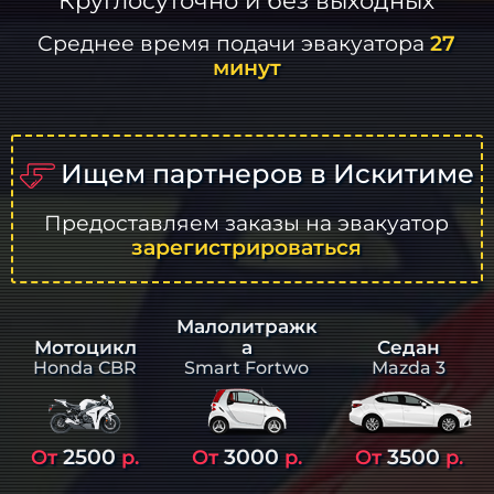
Круглосуточно и без выходных
Среднее время подачи эвакуатора
27
минут
Ищем партнеров в Искитиме
Предоставляем заказы на эвакуатор
зарегистрироваться
Малолитражк
а
Седан
Мотоцикл
Smart Fortwo
Mazda 3
Honda CBR
2500
3000
3500
От
р.
От
р.
От
р.