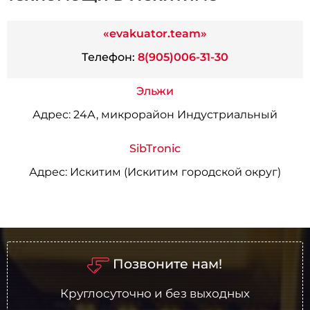
«evakuator.team»
Телефон:
8(905)006-31-30
Эльжи
Адрес:
24А, микрорайон Индустриальный
SibTronic
Адрес:
Искитим (Искитим городской округ)
Позвоните нам!
Круглосуточно и без выходных