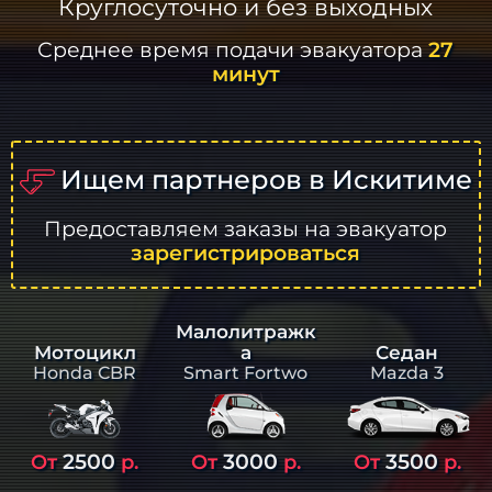
Круглосуточно и без выходных
Среднее время подачи эвакуатора
27
минут
Ищем партнеров в Искитиме
Предоставляем заказы на эвакуатор
зарегистрироваться
Малолитражк
а
Седан
Мотоцикл
Smart Fortwo
Mazda 3
Honda CBR
2500
3000
3500
От
р.
От
р.
От
р.