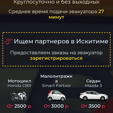
Круглосуточно и без выходных
Среднее время подачи эвакуатора
27
минут
Ищем партнеров в Искитиме
Предоставляем заказы на эвакуатор
зарегистрироваться
Малолитражк
а
Седан
Мотоцикл
Smart Fortwo
Mazda 3
Honda CBR
2500
3000
3500
От
р.
От
р.
От
р.