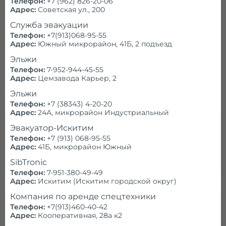
Телефон:
+7 (962) 826-20-06
Эвакуатор в Искитиме и области необходим, если
Адрес:
Советская ул., 200
техника оказалась в водоеме или снежном заносе,
Cлужба эвакуации
получила сильные дефекты при ДТП. В отдельных
ситуациях погрузка на платформу является
Телефон:
+7(913)068-95-55
сложной, требует привлечения дополнительной
Адрес:
Южный микрорайон, 41Б, 2 подъезд
спецтехники. Стоимость зависит от типа и
Эльжи
количества используемого оборудования,
Телефон:
7-952-944-45-55
необходимости привлечения кранов-
Адрес:
Цемзавода Карьер, 2
манипуляторов, затраченного на предоставление
услуг времени.
Эльжи
Телефон:
+7 (38343) 4-20-20
Адрес:
24А, микрорайон Индустриальный
Вызвать эвакуатор
Эвакуатор-Искитим
Телефон:
+7 (913) 068-95-55
Вызвать эвакуатор срочно в нашей компании можно
Адрес:
41Б, микрорайон Южный
по телефону, через обратную форму или калькулятор
цены.
SibTronic
Телефон:
7-951-380-49-49
Адрес:
Искитим (Искитим городской округ)
Компания по аренде спецтехники
Заказать эвакуатор
Телефон:
+7(913)460-40-42
Адрес:
Кооперативная, 28а к2
Заказать эвакуатор у нас так же просто, как такси.