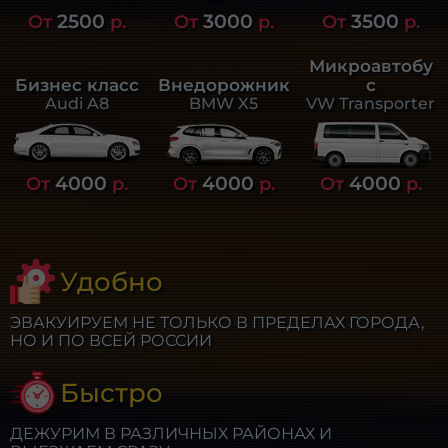
2500
3000
3500
От
р.
От
р.
От
р.
Микроавтобу
Бизнес класс
Внедорожник
с
Audi A8
BMW X5
VW Transporter
4000
4000
4000
От
р.
От
р.
От
р.
Удобно
ЭВАКУИРУЕМ НЕ ТОЛЬКО В ПРЕДЕЛАХ ГОРОДА,
НО И ПО ВСЕЙ РОССИИ
Быстро
ДЕЖУРИМ В РАЗЛИЧНЫХ РАЙОНАХ И