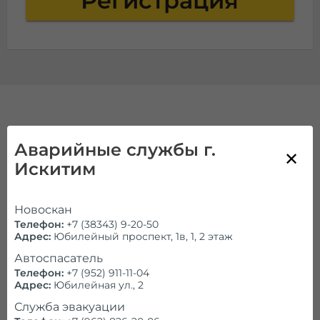
Регистрация
Услуги
Аварийные службы г.
транспортировки
Искитим
автомобилей и
спецтехники
Новоcкан
Телефон:
+7 (38343) 9-20-50
Адрес:
Юбилейный проспект, 1в, 1, 2 этаж
Своевременно оказанная услуга эвакуации – это
Автоспасатель
лучшая для владельца техники возможность
Телефон:
+7 (952) 911-11-04
оперативно решить свои проблемы по доступной
Адрес:
Юбилейная ул., 2
цене. Помощь компании требуется при выносе
транспортного средства в кювет или овраг, когда
Служба эвакуации
самостоятельно не удается выбраться на дорогу.